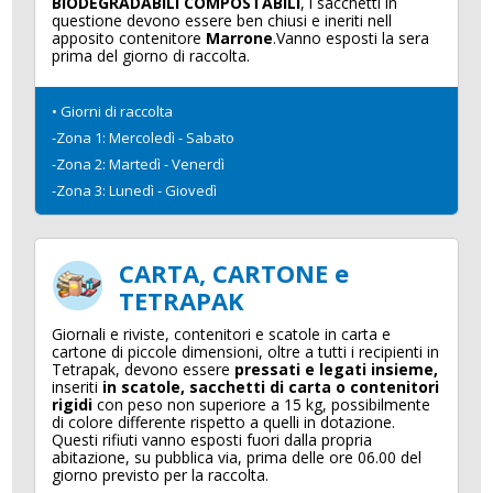
BIODEGRADABILI COMPOSTABILI
, i sacchetti in
questione devono essere ben chiusi e ineriti nell
apposito contenitore
Marrone
.Vanno esposti la sera
prima del giorno di raccolta.
• Giorni di raccolta
-Zona 1: Mercoledì - Sabato
-Zona 2: Martedì - Venerdì
-Zona 3: Lunedì - Giovedì
CARTA, CARTONE e
TETRAPAK
Giornali e riviste, contenitori e scatole in carta e
cartone di piccole dimensioni, oltre a tutti i recipienti in
Tetrapak, devono essere
pressati e legati insieme,
inseriti
in scatole, sacchetti di carta o contenitori
rigidi
con peso non superiore a 15 kg, possibilmente
di colore differente rispetto a quelli in dotazione.
Questi rifiuti vanno esposti fuori dalla propria
abitazione, su pubblica via, prima delle ore 06.00 del
giorno previsto per la raccolta.