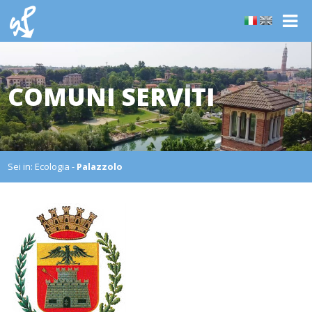
COMUNI SERVITI
Sei in:
Ecologia
-
Palazzolo