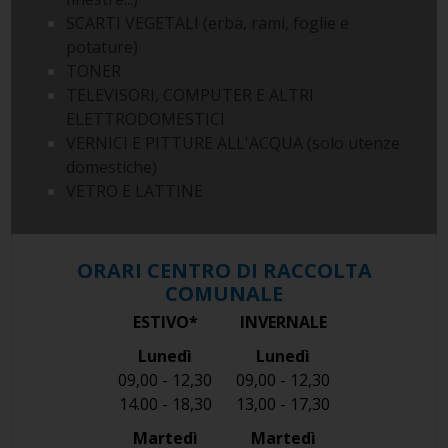
SCARTI VEGETALI (erba, rami, foglie e
potature)
TONER
TELEVISORI, COMPUTER E ALTRI
ELETTRODOMESTICI
VERNICI E PITTURE ALL'ACQUA (solo utenze
domestiche)
VETRO E LATTINE
ORARI CENTRO DI RACCOLTA
COMUNALE
ESTIVO*
INVERNALE
Lunedì
Lunedì
09,00 - 12,30
09,00 - 12,30
14.00 - 18,30
13,00 - 17,30
Martedì
Martedì