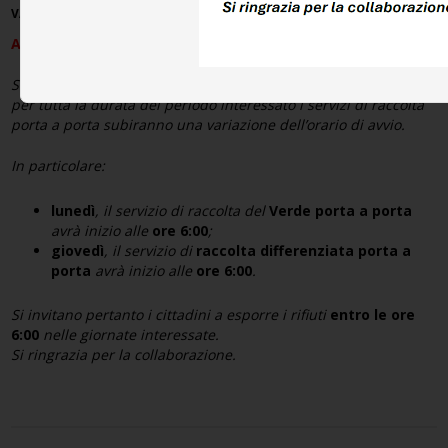
VARIAZIONE ORARIO DI RACCOLTA
AVVISO ALLA CITTADINANZA
Si informa la cittadinanza che, a causa dell’emergenza caldo,
per tutta la durata del periodo interessato i servizi di raccolta
porta a porta subiranno una variazione dell’orario di avvio.
In particolare:
lunedì
, il servizio di raccolta del
Verde porta a porta
avrà inizio alle
ore 6:00
;
giovedì
, il servizio di
raccolta differenziata porta a
porta
avrà inizio alle
ore 6:00
.
Si invitano pertanto i cittadini a esporre i rifiuti
entro le ore
6:00
nelle giornate interessate.
Si ringrazia per la collaborazione.