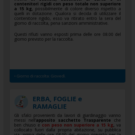
contenitori rigidi
con peso totale non superiore
a 15 kg
, possibilmente di colore diverso rispetto a
quelli in dotazione. Qualora si decida di utilizzare il
contenitore rigido, esso va ritirato entro la sera del
giorno di raccolta, pena sanzioni amministrative.
Questi rifiuti vanno esposti prima delle ore 08.00 del
giorno previsto per la raccolta.
• Giorno di raccolta: Giovedì.
ERBA, FOGLIE e
RAMAGLIE
Gli sfalci provenienti da lavori di giardinaggio vanno
messi nell’
apposito sacchetto Trasparente
che
ben chiuso e
con peso non superiore a 15 kg
,
va
collocato fuori dalla propria abitazione, su pubblica
via, prima delle ore 08.00 del giorno previsto per la