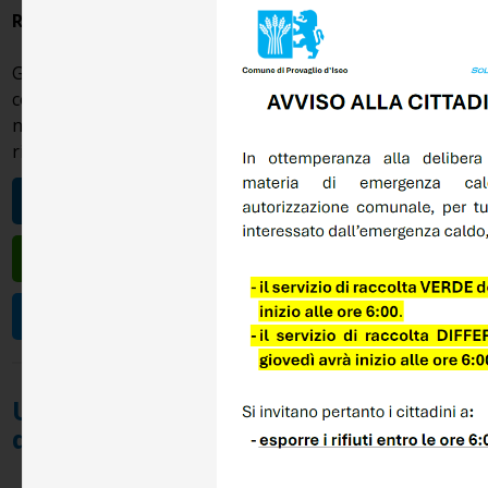
RACCOLTA PORTA A PORTA
GENTILI CITTADINI, nel ringraziarVi per la vostra
collaborazione vogliamo di seguito riaffermare alcune
norme per il miglioramento del servizio di raccolta dei
rifiuti urbani:
GUIDA ABC DEI RIFIUTI
CALENDARIO DIFFERENZIATA
CARTA DELLA QUALITÀ
Ultime News Comune di Provaglio
d'Iseo