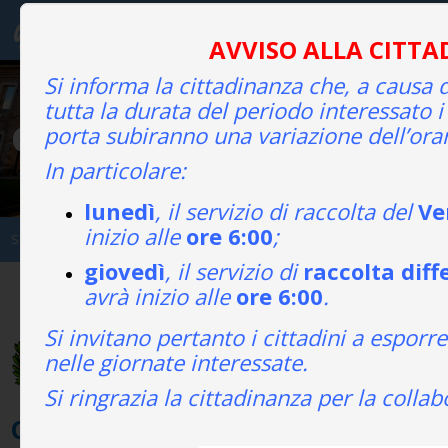
AVVISO ALLA CITT
Si informa la cittadinanza che, a causa 
tutta la durata del periodo interessato i 
COMUNI SERVITI
porta subiranno una variazione dell’orar
In particolare:
lunedì
, il servizio di raccolta del
Ve
inizio alle
ore 6:00
;
Sei in:
Ecologia
-
Provaglio d'Iseo
giovedì
, il servizio di
raccolta diff
avrà inizio alle
ore 6:00
.
Si invitano pertanto i cittadini a esporre 
nelle giornate interessate.
Si ringrazia la cittadinanza per la colla
Comune di Provaglio d'Iseo